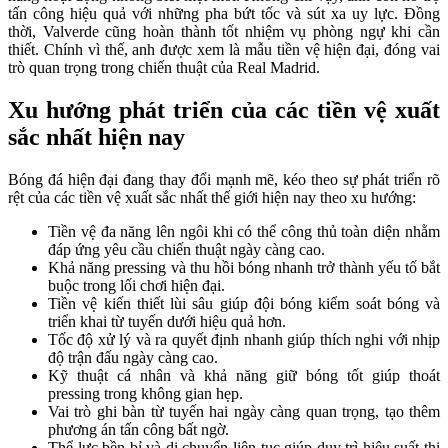
tấn công hiệu quả với những pha bứt tốc và sút xa uy lực. Đồng
thời, Valverde cũng hoàn thành tốt nhiệm vụ phòng ngự khi cần
thiết. Chính vì thế, anh được xem là mẫu tiền vệ hiện đại, đóng vai
trò quan trọng trong chiến thuật của Real Madrid.
Xu hướng phát triển của các tiền vệ xuất
sắc nhất hiện nay
Bóng đá hiện đại đang thay đổi mạnh mẽ, kéo theo sự phát triển rõ
rệt của các tiền vệ xuất sắc nhất thế giới hiện nay theo xu hướng:
Tiền vệ đa năng lên ngôi khi có thể công thủ toàn diện nhằm
đáp ứng yêu cầu chiến thuật ngày càng cao.
Khả năng pressing và thu hồi bóng nhanh trở thành yếu tố bắt
buộc trong lối chơi hiện đại.
Tiền vệ kiến thiết lùi sâu giúp đội bóng kiểm soát bóng và
triển khai từ tuyến dưới hiệu quả hơn.
Tốc độ xử lý và ra quyết định nhanh giúp thích nghi với nhịp
độ trận đấu ngày càng cao.
Kỹ thuật cá nhân và khả năng giữ bóng tốt giúp thoát
pressing trong không gian hẹp.
Vai trò ghi bàn từ tuyến hai ngày càng quan trọng, tạo thêm
phương án tấn công bất ngờ.
Thể lực bền bỉ và di chuyển liên tục giúp duy trì hiệu suất thi