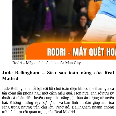
Rodri – Máy quét hoàn hảo của Man City
Jude Bellingham – Siêu sao toàn năng của Real
Madrid
Jude Bellingham nổi bật với lối chơi toàn diện khi có thể tham gia cả
tấn công lẫn phòng ngự một cách hiệu quả. Hơn nữa, anh sở hữu kỹ
thuật cá nhân điêu luyện cùng khả năng ghi bàn ấn tượng từ tuyến
hai. Không những vậy, sự tự tin và bản lĩnh thi đấu giúp anh tỏa
sáng trong những trận cầu lớn. Nhờ đó, Bellingham nhanh chóng
trở thành trụ cột quan trọng của Real Madrid.