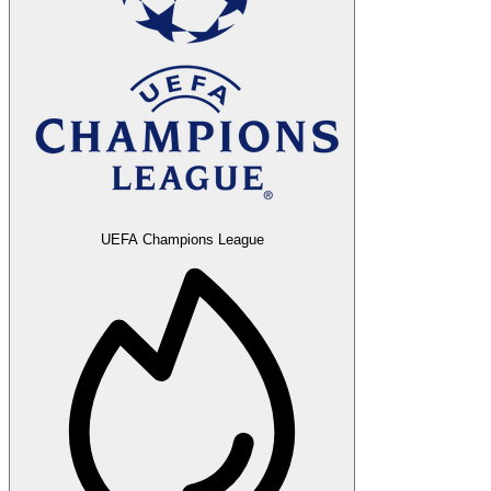
UEFA Champions League