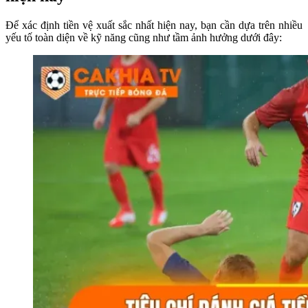
Để xác định tiền vệ xuất sắc nhất hiện nay, bạn cần dựa trên nhiều
yếu tố toàn diện về kỹ năng cũng như tầm ảnh hưởng dưới đây: