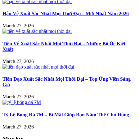
Hậu Vệ Xuất Sắc Nhất Mọi Thời Đại – Mới Nhất Năm 2026
March 27, 2026
Tiền Vệ Xuất Sắc Nhất Mọi Thời Đại – Những Bộ Óc Kiệt
Xuất
March 27, 2026
Tiền Đạo Xuất Sắc Nhất Mọi Thời Đại – Top Ứng Viên Sáng
Giá
March 27, 2026
Tỷ Lệ Bóng Đá 7M – Bí Mật Giúp Bạn Nắm Thế Chủ Động
March 27, 2026
Mục lục