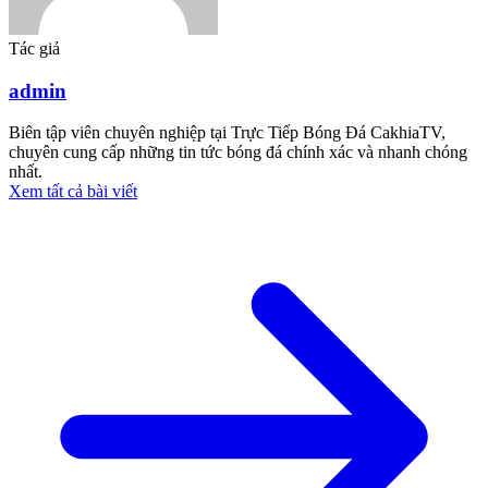
Tác giả
admin
Biên tập viên chuyên nghiệp tại Trực Tiếp Bóng Đá CakhiaTV,
chuyên cung cấp những tin tức bóng đá chính xác và nhanh chóng
nhất.
Xem tất cả bài viết