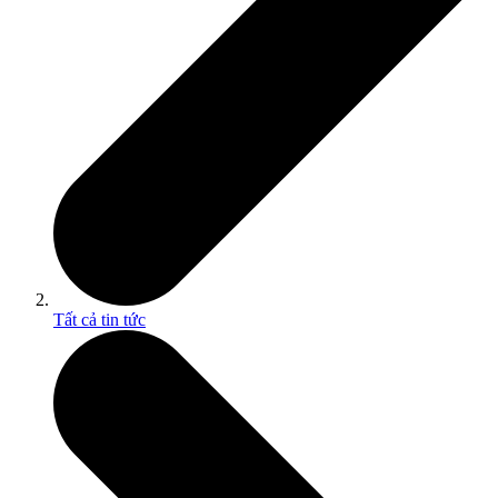
Tất cả tin tức