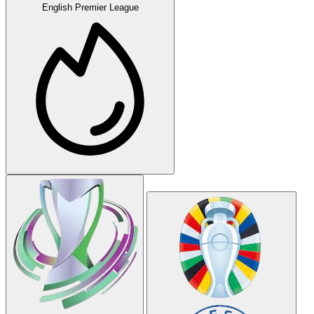
English Premier League