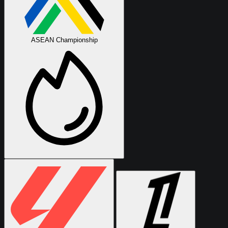
ASEAN Championship