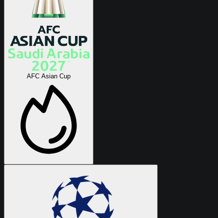
AFC Asian Cup