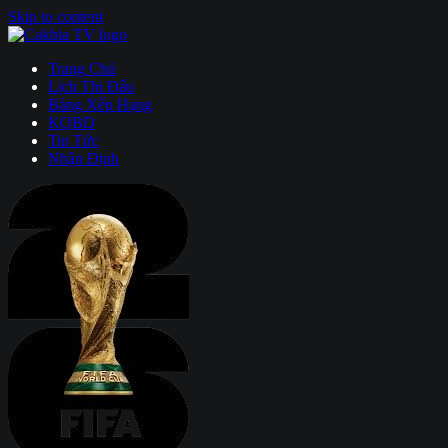
Skip to content
Trang Chủ
Lịch Thi Đấu
Bảng Xếp Hạng
KQBD
Tin Tức
Nhận Định