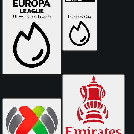
UEFA Europa League
Leagues Cup