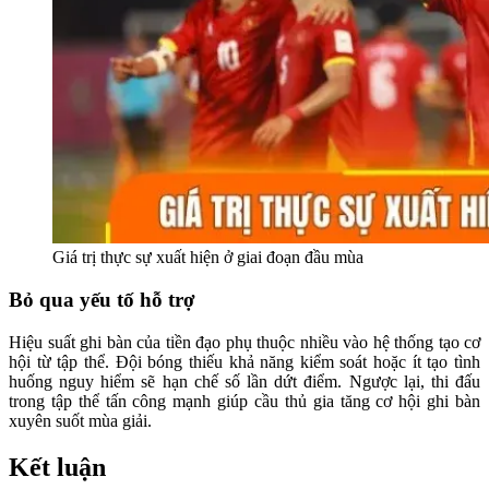
Giá trị thực sự xuất hiện ở giai đoạn đầu mùa
Bỏ qua yếu tố hỗ trợ
Hiệu suất ghi bàn của tiền đạo phụ thuộc nhiều vào hệ thống tạo cơ
hội từ tập thể. Đội bóng thiếu khả năng kiểm soát hoặc ít tạo tình
huống nguy hiểm sẽ hạn chế số lần dứt điểm. Ngược lại, thi đấu
trong tập thể tấn công mạnh giúp cầu thủ gia tăng cơ hội ghi bàn
xuyên suốt mùa giải.
Kết luận