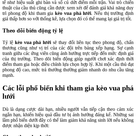
tế như hiệu suất ghi bàn và số cú dứt điểm mỗi trận. Vai trò chiến
thuật của cầu thủ cũng cần được xem xét để đánh giá khả năng duy
trì phong độ khi tham gia
kèo vua phá lưới
. Nếu thị trường định
giá thấp hơn so với thống kê, lựa chọn đó có thể mang lại giá trị tốt.
Theo dõi biến động tỷ lệ
Tỷ lệ
kèo vua phá lưới
sẽ thay đổi liên tục theo phong độ, chấn
thương cũng như vị trí của các đội trên bảng xếp hạng. Sự cạnh
tranh giữa các ứng viên cũng ảnh hưởng trực tiếp đến mức định giá
của thị trường. Theo dõi biến động giúp người chơi xác định thời
điểm tham gia hoặc điều chỉnh lựa chọn hợp lý. Khi một cầu thủ đạt
phong độ cao, mức trả thưởng thường giảm nhanh do nhu cầu tăng
mạnh.
Các lỗi phổ biến khi tham gia kèo vua phá
lưới
Dù là dạng cược dài hạn, nhiều người vẫn tiếp cận theo cảm xúc
ngắn hạn, khiến hiệu quả đầu tư bị ảnh hưởng đáng kể. Những sai
lầm phổ biến dưới đây có thể làm giảm khả năng sinh lời nếu không
được nhận diện kịp thời: