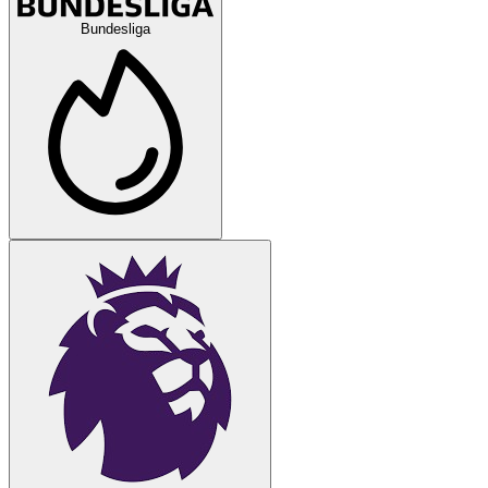
Bundesliga