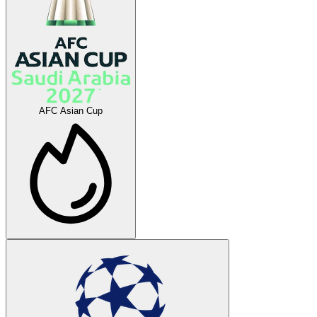
AFC Asian Cup