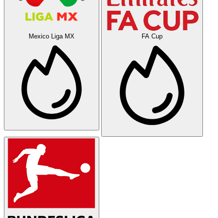
Mexico Liga MX
FA Cup