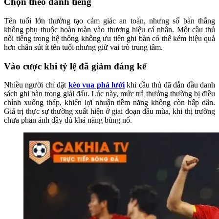
Chọn theo danh tiếng
Tên tuổi lớn thường tạo cảm giác an toàn, nhưng số bàn thắng
không phụ thuộc hoàn toàn vào thương hiệu cá nhân. Một cầu thủ
nổi tiếng trong hệ thống không ưu tiên ghi bàn có thể kém hiệu quả
hơn chân sút ít tên tuổi nhưng giữ vai trò trung tâm.
Vào cược khi tỷ lệ đã giảm đáng kể
Nhiều người chỉ đặt
kèo vua phá lưới
khi cầu thủ đã dẫn đầu danh
sách ghi bàn trong giải đấu. Lúc này, mức trả thưởng thường bị điều
chỉnh xuống thấp, khiến lợi nhuận tiềm năng không còn hấp dẫn.
Giá trị thực sự thường xuất hiện ở giai đoạn đầu mùa, khi thị trường
chưa phản ánh đầy đủ khả năng bùng nổ.