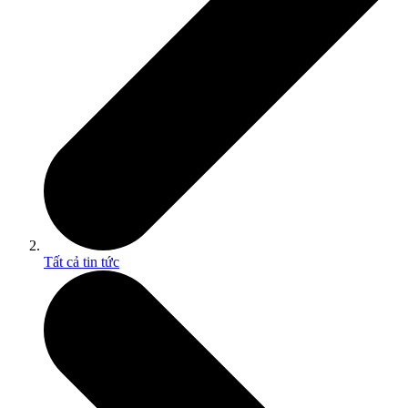
Tất cả tin tức