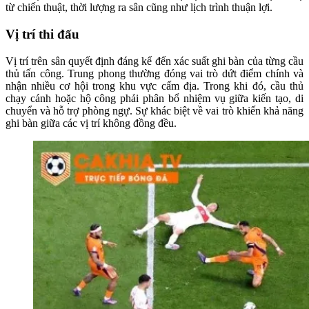
từ chiến thuật, thời lượng ra sân cũng như lịch trình thuận lợi.
Vị trí thi đấu
Vị trí trên sân quyết định đáng kể đến xác suất ghi bàn của từng cầu
thủ tấn công. Trung phong thường đóng vai trò dứt điểm chính và
nhận nhiều cơ hội trong khu vực cấm địa. Trong khi đó, cầu thủ
chạy cánh hoặc hộ công phải phân bổ nhiệm vụ giữa kiến tạo, di
chuyển và hỗ trợ phòng ngự. Sự khác biệt về vai trò khiến khả năng
ghi bàn giữa các vị trí không đồng đều.