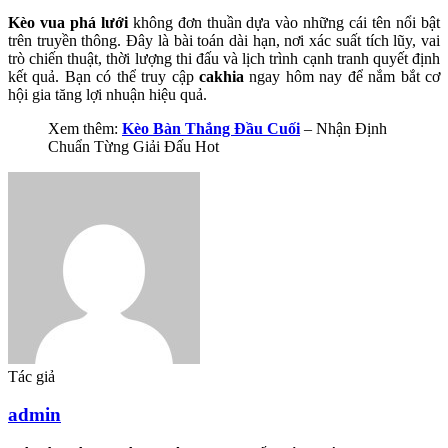
Kèo vua phá lưới
không đơn thuần dựa vào những cái tên nổi bật
trên truyền thông. Đây là bài toán dài hạn, nơi xác suất tích lũy, vai
trò chiến thuật, thời lượng thi đấu và lịch trình cạnh tranh quyết định
kết quả. Bạn có thể truy cập
cakhia
ngay hôm nay để nắm bắt cơ
hội gia tăng lợi nhuận hiệu quả.
Xem thêm:
Kèo Bàn Thắng Đầu Cuối
– Nhận Định
Chuẩn Từng Giải Đấu Hot
Tác giả
admin