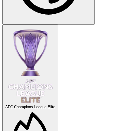
AFC Champions League Elite