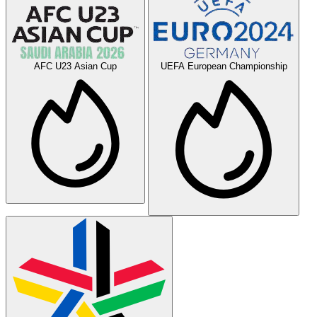
AFC U23 Asian Cup
UEFA European Championship