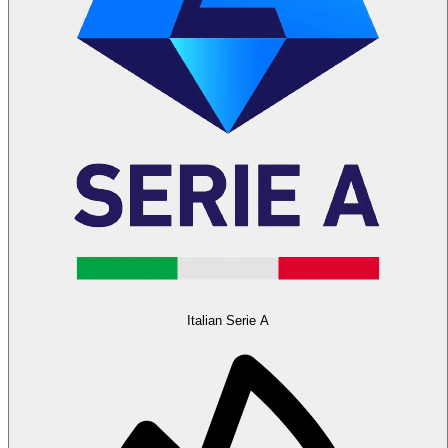
Italian Serie A