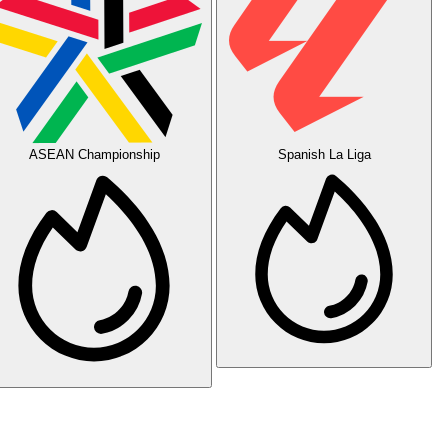
ASEAN Championship
Spanish La Liga