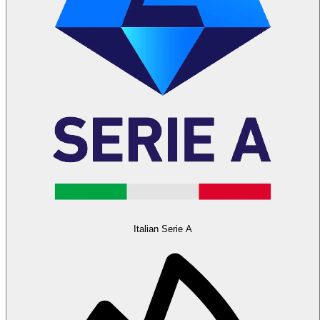
Italian Serie A