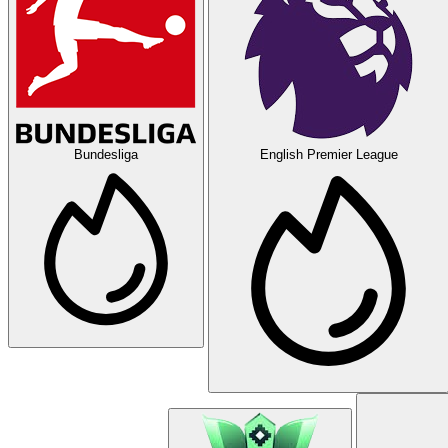
Bundesliga
English Premier League