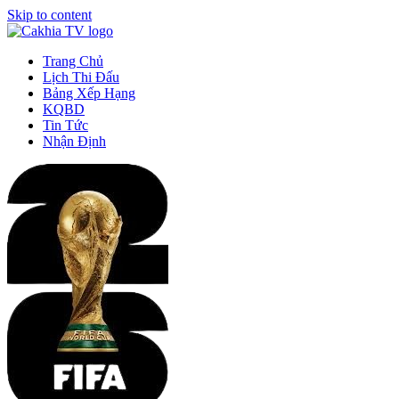
Skip to content
Trang Chủ
Lịch Thi Đấu
Bảng Xếp Hạng
KQBD
Tin Tức
Nhận Định