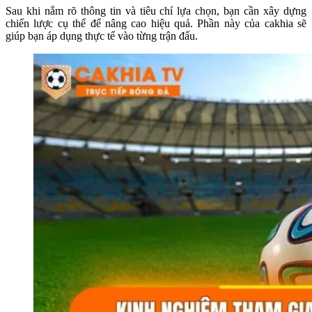
Sau khi nắm rõ thông tin và tiêu chí lựa chọn, bạn cần xây dựng
chiến lược cụ thể để nâng cao hiệu quả. Phần này của cakhia sẽ
giúp bạn áp dụng thực tế vào từng trận đấu.