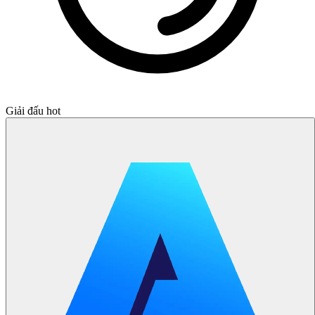
Giải đấu hot