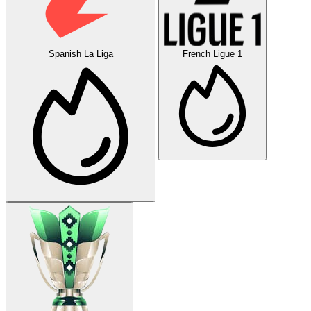
Spanish La Liga
French Ligue 1