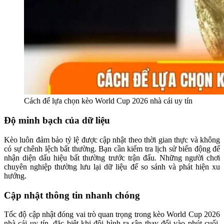
Cách để lựa chọn kèo World Cup 2026 nhà cái uy tín
Độ minh bạch của dữ liệu
Kèo luôn đảm bảo tỷ lệ được cập nhật theo thời gian thực và không
có sự chênh lệch bất thường. Bạn cần kiểm tra lịch sử biến động để
nhận diện dấu hiệu bất thường trước trận đấu. Những người chơi
chuyên nghiệp thường lưu lại dữ liệu để so sánh và phát hiện xu
hướng.
Cập nhật thông tin nhanh chóng
Tốc độ cập nhật đóng vai trò quan trọng trong kèo World Cup 2026
nhà cái uy tín, đặc biệt khi đội hình ra sân thay đổi vào phút cuối.