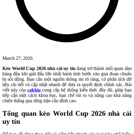
March 27, 2026
Kèo World Cup 2026 nhà cái uy tín
đang trở thành mối quan tâm
hàng đầu khi giải đấu lớn nhất hành tinh bước vào giai đoạn chuẩn
bị sôi động. Bạn cần một nguồn thông tin rõ ràng, có phân tích dữ
liệu chi tiết và cập nhật nhanh để đưa ra quyết định chính xác. Bài
viết này của
cakhia
cung cấp hệ thống kiến thức đầy đủ, giúp bạn
tiếp cận một cách khoa học, hạn chế rủi ro và nâng cao khả năng
chiến thắng qua từng trận cầu đỉnh cao.
Tổng quan kèo World Cup 2026 nhà cái
uy tín